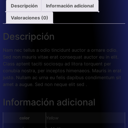
Descripción
Información adicional
Valoraciones (0)
Descripción
Nam nec tellus a odio tincidunt auctor a ornare odio.
Sed non mauris vitae erat consequat auctor eu in elit.
Class aptent taciti sociosqu ad litora torquent per
conubia nostra, per inceptos himenaeos. Mauris in erat
justo. Nullam ac urna eu felis dapibus condimentum sit
amet a augue. Sed non neque elit sed .
Información adicional
color
Yellow