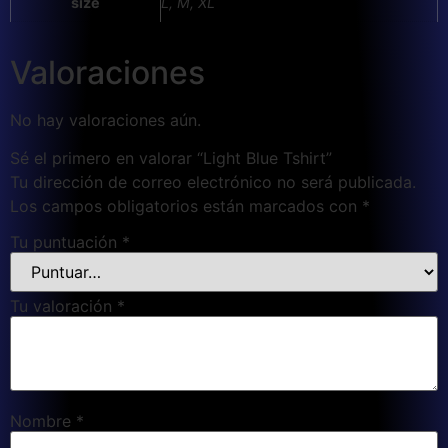
size
L, M, XL
Valoraciones
No hay valoraciones aún.
Sé el primero en valorar “Light Blue Tshirt”
Tu dirección de correo electrónico no será publicada.
Los campos obligatorios están marcados con
*
Tu puntuación
*
Tu valoración
*
Nombre
*