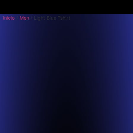
Inicio
/
Men
/ Light Blue Tshirt