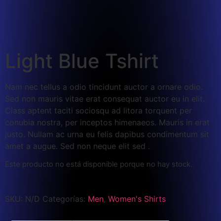
Light Blue Tshirt
Nam nec tellus a odio tincidunt auctor a ornare odio.
Sed non mauris vitae erat consequat auctor eu in elit.
Class aptent taciti sociosqu ad litora torquent per
conubia nostra, per inceptos himenaeos. Mauris in erat
justo. Nullam ac urna eu felis dapibus condimentum sit
amet a augue. Sed non neque elit sed .
Este producto no está disponible porque no hay stock.
SKU:
N/D
Categorías:
Men
,
Women's Shirts