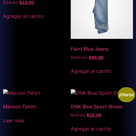
$
34.00
$
23.00
Agregar al carrito
Faint Blue Jeans
$
100.00
$
86.00
Agregar al carrito
¡Oferta!
Maroon Tshirt
DNK Blue Sport Shoes
$
35.00
$
32.00
Leer más
Agregar al carrito