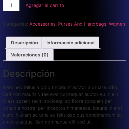
Agregar al carrito
Categorías:
Accessories
,
Purses And Handbags
,
Women
Descripción
Información adicional
Valoraciones (0)
Descripción
Nam nec tellus a odio tincidunt auctor a ornare odio.
Sed non mauris vitae erat consequat auctor eu in elit.
Class aptent taciti sociosqu ad litora torquent per
conubia nostra, per inceptos himenaeos. Mauris in erat
justo. Nullam ac urna eu felis dapibus condimentum sit
amet a augue. Sed non neque elit sed ut.