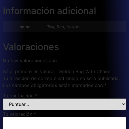
Información adicional
color
Pink, Red, Yellow
Valoraciones
No hay valoraciones aún.
Sé el primero en valorar “Golden Bag With Chain”
Tu dirección de correo electrónico no será publicada.
Los campos obligatorios están marcados con
*
Tu puntuación
*
Tu valoración
*