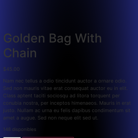
Golden Bag With
Chain
$
45.00
Nam nec tellus a odio tincidunt auctor a ornare odio.
Sed non mauris vitae erat consequat auctor eu in elit.
Class aptent taciti sociosqu ad litora torquent per
conubia nostra, per inceptos himenaeos. Mauris in erat
justo. Nullam ac urna eu felis dapibus condimentum sit
amet a augue. Sed non neque elit sed ut.
148 disponibles