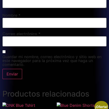
Nombre
*
Correo electrónico
*
Guardar mi nombre, correo electrónico y sitio web en
este navegador para la próxima vez que haga un
comentario.
Productos relacionados
¡Oferta!