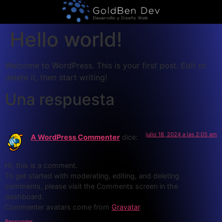
Hello world!
Welcome to WordPress. This is your first post. Edit or
delete it, then start writing!
Una respuesta
julio 18, 2024 a las 2:05 am
A WordPress Commenter
dice:
Hi, this is a comment.
To get started with moderating, editing, and deleting
comments, please visit the Comments screen in the
dashboard.
Commenter avatars come from
Gravatar
.
Responder