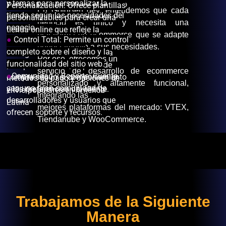
y temas para personalizar la
través de múltiples canales, como
Personalización: Ofrece plantillas
En GoldBen dev, entendemos que cada
tienda según las necesidades del
tiendas online, físicas y
personalizables para crear una
negocio es único y necesita una
negocio.
marketplaces.
tienda online que refleje la
plataforma de ecommerce que se adapte
●
Control Total: Permite un control
●
Personalización: Ofrece
identidad de la marca.
perfectamente a sus necesidades.
completo sobre el diseño y la
herramientas avanzadas para
●
Integraciones Locales:
Por eso, ofrecemos un
funcionalidad del sitio web.
personalizar la experiencia de
Compatible con múltiples
servicio de desarrollo de ecommerce
●
Comunidad y Soporte: Cuenta
compra según el comportamiento
métodos de pago y opciones de
personalizado y altamente funcional,
con una gran comunidad de
y las preferencias del cliente.
envío populares en América
integrando las
desarrolladores y usuarios que
Latina
mejores plataformas del mercado: VTEX,
ofrecen soporte y recursos.
Tiendanube y WooCommerce.
Trabajamos de la Siguiente
Manera