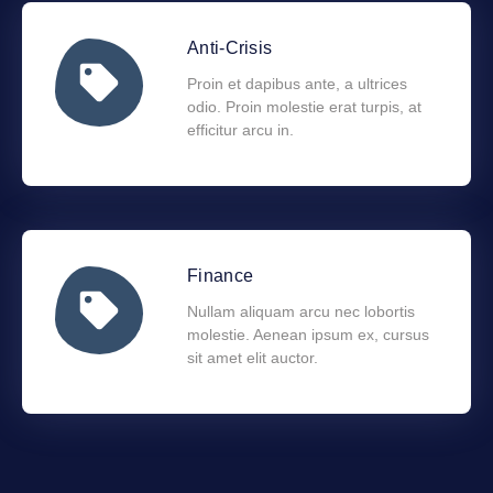
Anti-Crisis
Proin et dapibus ante, a ultrices
odio. Proin molestie erat turpis, at
efficitur arcu in.
Finance
Nullam aliquam arcu nec lobortis
molestie. Aenean ipsum ex, cursus
sit amet elit auctor.