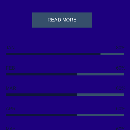
READ MORE
JAN
80
FEB
60
MAR
60
APR
60
MAY
60